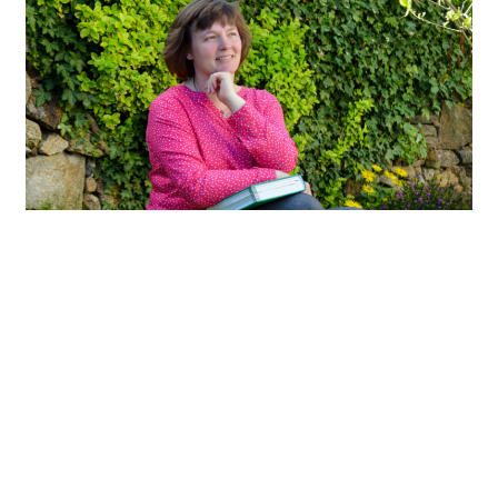
In meine Praxis
Ob Sie als Eltern eine Unterstützung für Ihren 3-
Monate alten Säugling suchen oder Sie betagt sind:
Seit 2016 heiße ich Patienten jeden Alters und
Geschlechts in meiner Praxis willkommen
. Mit
Gesprächen in ruhiger Atmosphäre,
naturheilkundlichen Arzneien und manuellen