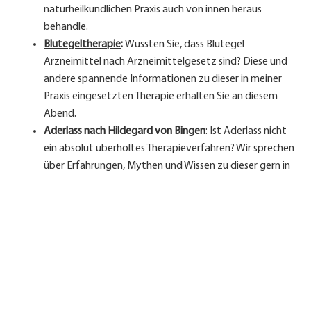
naturheilkundlichen Praxis auch von innen heraus
behandle.
Blutegeltherapie
:
Wussten Sie, dass Blutegel
Arzneimittel nach Arzneimittelgesetz sind? Diese und
andere spannende Informationen zu dieser in meiner
Praxis eingesetzten Therapie erhalten Sie an diesem
Abend.
Aderlass nach Hildegard von Bingen
: Ist Aderlass nicht
ein absolut überholtes Therapieverfahren? Wir sprechen
über Erfahrungen, Mythen und Wissen zu dieser gern in
der Frühjahrs- und Herbstzeit angewendeten,
naturheilkundlichen Methode der Blutreinigung.
Herbstkur
: Auf dem Weg zu mehr Vitalität und innerem
Licht in rund 6 Wochen.
Der Themenabend findet am
Mittwoch, den 24. September
2025, um 18:30 Uhr
in der Praxis für Naturheilkunde, Pfarrweg
9, 02633 Göda statt. Einen Parkplatz finden Sie direkt vor der