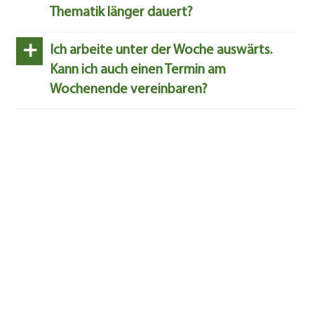
Thematik länger dauert?
+
Ich arbeite unter der Woche auswärts.
Kann ich auch einen Termin am
Wochenende vereinbaren?
+
Ich möchte meiner Tochter eine Freude
zum Geburtstag machen. Bekomme ich
bei Ihnen auch einen Gutschein?
+
Ich bin aktuell sehr schlecht zu Fuß.
Machen Sie auch Hausbesuche?
+
Behandeln Sie auch Kinder?
+
Mein Baby bekommt aktuell noch