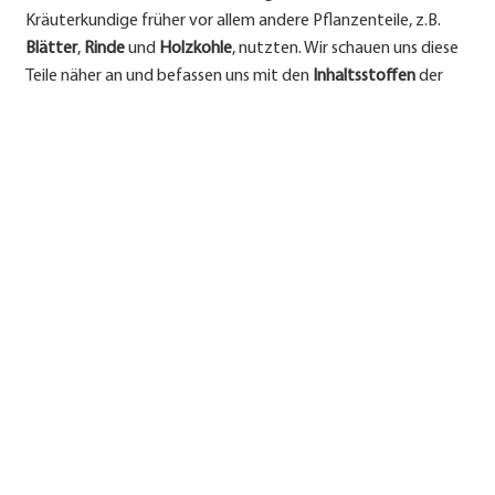
Kräuterkundige früher vor allem andere Pflanzenteile, z.B.
Blätter
,
Rinde
und
Holzkohle
, nutzten. Wir schauen uns diese
Teile näher an und befassen uns mit den
Inhaltsstoffen
der
vor allem heutzutage genutzten
Lindenblüten
. Daraus leiten
wir deren
Wirkspektrum
und
Einsatzgebiete
ab. Und nicht
zuletzt stellen wir fest, dass Lindenblüten in der
Naturheilkunde weit mehr sind, als nur ein heiß aufgebrühter
Tee.
Weitere Inhalte
Downloads
Kontakt
Impressum
Datenschutzerklärung