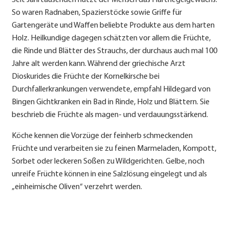
Seit Jahrtausenden nutzt der Mensch das Hartriegelgewächs.
So waren Radnaben, Spazierstöcke sowie Griffe für
Gartengeräte und Waffen beliebte Produkte aus dem harten
Holz. Heilkundige dagegen schätzten vor allem die Früchte,
die Rinde und Blätter des Strauchs, der durchaus auch mal 100
Jahre alt werden kann. Während der griechische Arzt
Dioskurides die Früchte der Kornelkirsche bei
Durchfallerkrankungen verwendete, empfahl Hildegard von
Bingen Gichtkranken ein Bad in Rinde, Holz und Blättern. Sie
beschrieb die Früchte als magen- und verdauungsstärkend.
Köche kennen die Vorzüge der feinherb schmeckenden
Früchte und verarbeiten sie zu feinen Marmeladen, Kompott,
Sorbet oder leckeren Soßen zu Wildgerichten. Gelbe, noch
unreife Früchte können in eine Salzlösung eingelegt und als
„einheimische Oliven“ verzehrt werden.
Rezept für Ihre Kornelkirschen-Konfitüre: